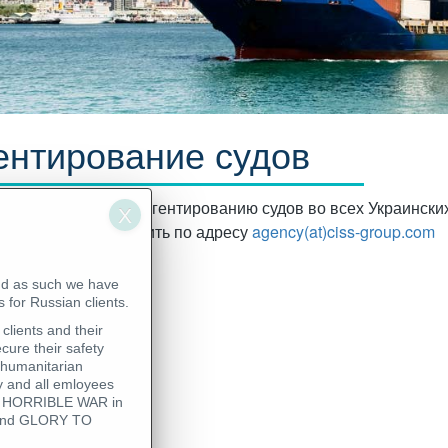
ентирование судов
азываем услуги по агентированию судов во всех Украински
у вы можете отправить по адресу
agency(at)ciss-group.com
nd as such we have
 for Russian clients.
clients and their
cure their safety
 humanitarian
 and all emloyees
his HORRIBLE WAR in
 - and GLORY TO