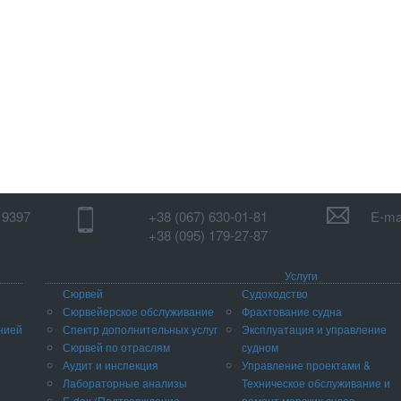
1 9397
+38 (067) 630-01-81
E-mai
+38 (095) 179-27-87
Услуги
Сюрвей
Судоходство
Сюрвейерское обслуживание
Фрахтование судна
нией
Спектр дополнительных услуг
Эксплуатация и управление
Сюрвей по отраслям
судном
Аудит и инспекция
Управление проектами &
Лабораторные анализы
Техническое обслуживание и
E-dox (Подтверждение
ремонт морских судов