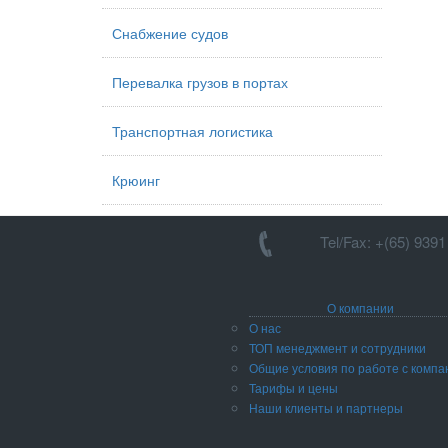
Снабжение судов
Перевалка грузов в портах
Транспортная логистика
Крюинг
Tel/Fax: +(65) 939
О компании
О нас
ТОП менеджмент и сотрудники
Общие условия по работе с компа
Тарифы и цены
Наши клиенты и партнеры