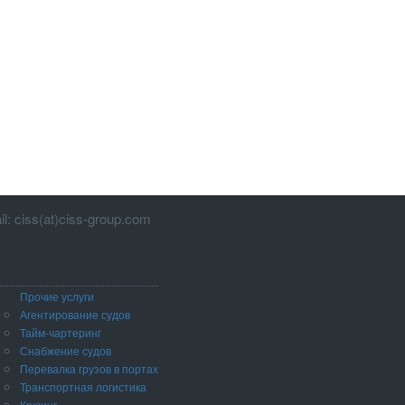
l: ciss(at)ciss-group.com
Прочие услуги
Агентирование судов
Тайм-чартеринг
Снабжение судов
Перевалка грузов в портах
Транспортная логистика
Крюинг