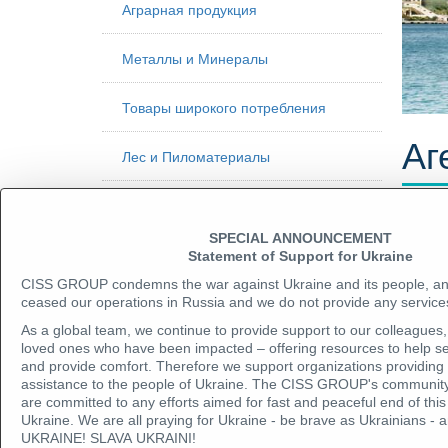
Аграрная продукция
Металлы и Минералы
Товары широкого потребления
Аг
Лес и Пиломатериалы
Нефтепродукты
Мы ок
Заявк
SPECIAL ANNOUNCEMENT
Инспекция удобрений
Statement of Support for Ukraine
CISS GROUP condemns the war against Ukraine and its people, a
АУДИТ И ИНСПЕКЦИЯ
ceased our operations in Russia and we do not provide any services
As a global team, we continue to provide support to our colleagues, 
loved ones who have been impacted – offering resources to help se
Инспекции для страховых компаний,
and provide comfort. Therefore we support organizations providing
банков, автомобилей и недвижимости
assistance to the people of Ukraine. The CISS GROUP's community
are committed to any efforts aimed for fast and peaceful end of t
Ukraine. We are all praying for Ukraine - be brave as Ukrainians
P&I club, инспекция судов и
UKRAINE! SLAVA UKRAINI!