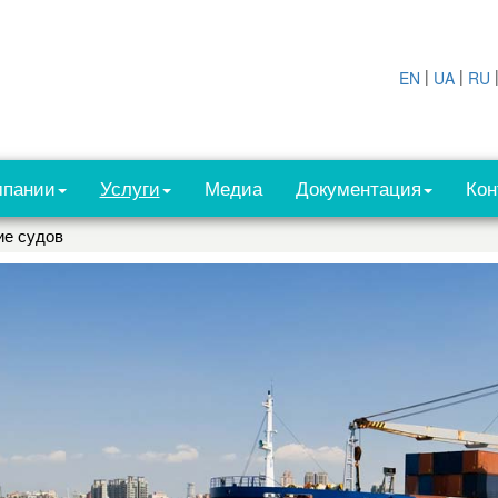
|
|
EN
UA
RU
мпании
Услуги
Медиа
Документация
Кон
ие судов