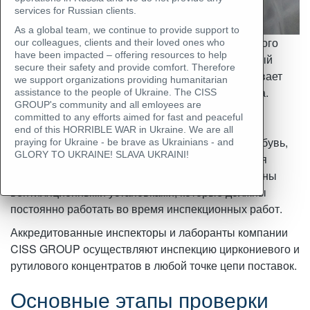
services for Russian clients.
As a global team, we continue to provide support to
Особенность инспекции циркониевого и рутилового
our colleagues, clients and their loved ones who
have been impacted – offering resources to help
концентратов заключается в том, что циркониевый
secure their safety and provide comfort. Therefore
концентрат пожаро- и взрывобезопасен и оказывает
we support organizations providing humanitarian
общетоксическое действие на организм человека.
assistance to the people of Ukraine. The CISS
GROUP's community and all emloyees are
Инспекционные работы необходимо проводить,
committed to any efforts aimed for fast and peaceful
используя в средства индивидуальной защиты
end of this HORRIBLE WAR in Ukraine. We are all
(респиратор, защитные очки, спецодежда, спецобувь,
praying for Ukraine - be brave as Ukrainians - and
GLORY TO UKRAINE! SLAVA UKRAINI!
рукавицы, средства защиты рук). Помещения для
хранения данного груза должны быть оборудованы
вентиляционными установками, которые должны
постоянно работать во время инспекционных работ.
Аккредитованные инспекторы и лаборанты компании
CISS GROUP осуществляют инспекцию циркониевого и
рутилового концентратов в любой точке цепи поставок.
Основные этапы проверки