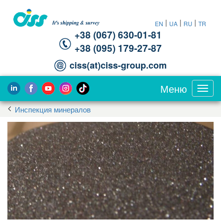
|
|
|
EN
UA
RU
TR
+38 (067) 630-01-81
+38 (095) 179-27-87
ciss(at)ciss-group.com
Меню
Toggl
navig
Инспекция минералов