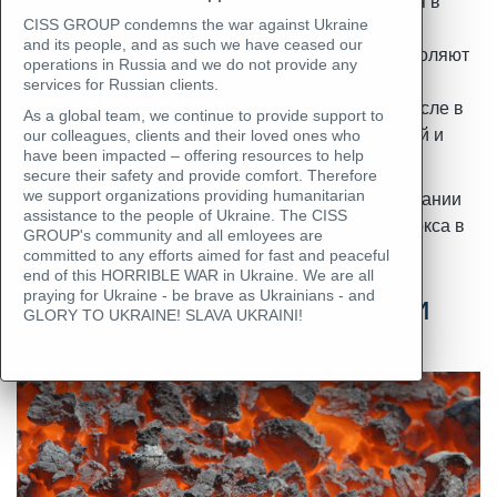
Особенность инспекции угля и кокса заключается в
проведении испытаний по методикам, которые
CISS GROUP condemns the war against Ukraine
and its people, and as such we have ceased our
включены в соответствующие стандарты, и позволяют
operations in Russia and we do not provide any
достоверно подтвердить соответствие груза
services for Russian clients.
требованиям нормативных документов, в том числе в
As a global team, we continue to provide support to
части обеспечения безопасности здоровья людей и
our colleagues, clients and their loved ones who
have been impacted – offering resources to help
окружающей среды.
secure their safety and provide comfort. Therefore
Аккредитованные инспекторы и лаборанты компании
we support organizations providing humanitarian
assistance to the people of Ukraine. The CISS
CISS GROUP осуществляют инспекцию угля и кокса в
GROUP's community and all emloyees are
любой точке цепи поставок.
committed to any efforts aimed for fast and peaceful
end of this HORRIBLE WAR in Ukraine. We are all
Основные этапы проверки
praying for Ukraine - be brave as Ukrainians - and
GLORY TO UKRAINE! SLAVA UKRAINI!
угля и кокса: