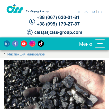
|
|
|
EN
UA
RU
TR
+38 (067) 630-01-81
+38 (095) 179-27-87
ciss(at)ciss-group.com
Меню
Toggl
navig
Инспекция минералов