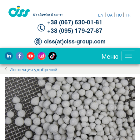
|
|
|
EN
UA
RU
TR
+38 (067) 630-01-81
+38 (095) 179-27-87
ciss(at)ciss-group.com
Меню
Toggl
navig
Инспекция удобрений