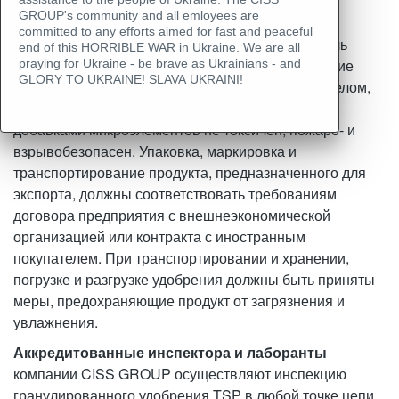
суперфосфатом, а также хранение и
GROUP's community and all emloyees are
транспортирование должны проводиться в
committed to any efforts aimed for fast and peaceful
соответствии с санитарными правилами, т.к. пыль
end of this HORRIBLE WAR in Ukraine. We are all
суперфосфата может вызвать легкое раздражение
praying for Ukraine - be brave as Ukrainians - and
GLORY TO UKRAINE! SLAVA UKRAINI!
верхних дыхательных путей и слезотечение. В целом,
гранулированный суперфосфат без добавок и с
добавками микроэлементов не токсичен, пожаро- и
взрывобезопасен. Упаковка, маркировка и
транспортирование продукта, предназначенного для
экспорта, должны соответствовать требованиям
договора предприятия с внешнеэкономической
организацией или контракта с иностранным
покупателем. При транспортировании и хранении,
погрузке и разгрузке удобрения должны быть приняты
меры, предохраняющие продукт от загрязнения и
увлажнения.
Аккредитованные инспектора и лаборанты
компании CISS GROUP осуществляют инспекцию
гранулированного удобрения TSP в любой точке цепи