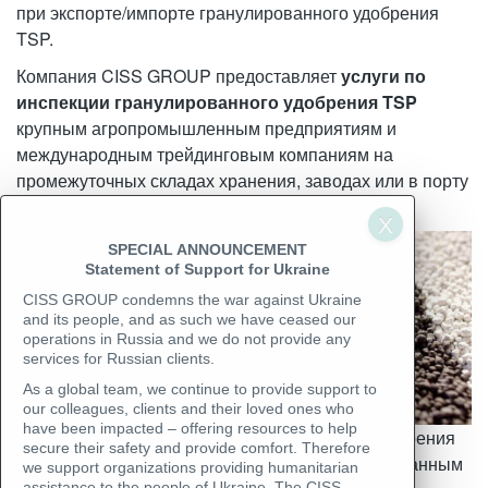
при экспорте/импорте гранулированного удобрения
TSP.
Компания CISS GROUP предоставляет
услуги по
инспекции гранулированного удобрения TSP
крупным агропромышленным предприятиям и
международным трейдинговым компаниям на
промежуточных складах хранения, заводах или в порту
по всему миру.
SPECIAL ANNOUNCEMENT
Statement of Support for Ukraine
CISS GROUP condemns the war against Ukraine
and its people, and as such we have ceased our
operations in Russia and we do not provide any
services for Russian clients.
As a global team, we continue to provide support to
our colleagues, clients and their loved ones who
have been impacted – offering resources to help
Особенность инспекции гранулированного удобрения
secure their safety and provide comfort. Therefore
TSP состоит в том, что все работы с гранулированным
we support organizations providing humanitarian
assistance to the people of Ukraine. The CISS