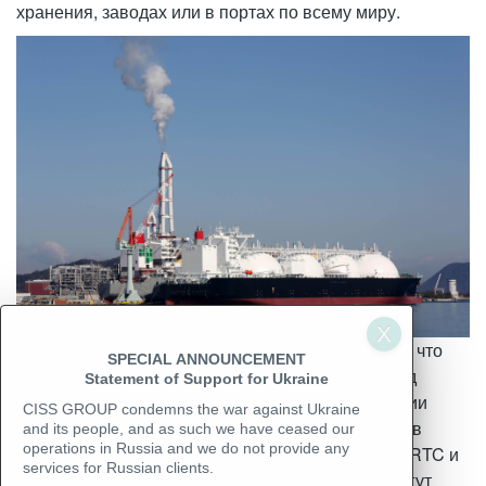
хранения, заводах или в портах по всему миру.
Особенность инспекции LPG, LNG состоит в том, что
SPECIAL ANNOUNCEMENT
данный вид топлива хранится в жидком виде под
Statement of Support for Ukraine
давлением. При обычной температуре и давлении
CISS GROUP condemns the war against Ukraine
LPG, LNG испаряется. Поэтому он поставляется в
and its people, and as such we have ceased our
operations in Russia and we do not provide any
герметичных стальных контейнерах (цистернах, RTC и
services for Russian clients.
т.д.). Испарения LPG, LNG плотнее воздуха и могут