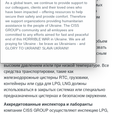
As a global team, we continue to provide support to
растекаться по земле и водостокам, оседая в самых
our colleagues, clients and their loved ones who
низких местах и воспламенятся со значительного
have been impacted – offering resources to help
расстояния от источника утечки. При неподвижном
secure their safety and provide comfort. Therefore
we support organizations providing humanitarian
воздухе испарение рассеивается медленно. При
assistance to the people of Ukraine. The CISS
смешении с воздухом LPG, LNG может создать
GROUP's community and all emloyees are
легковоспламеняющуюся смесь. Утечка даже
committed to any efforts aimed for fast and peaceful
end of this HORRIBLE WAR in Ukraine. We are all
небольшого количества может создать большой объем
praying for Ukraine - be brave as Ukrainians - and
испарений/воздушной смеси и таким образом вызвать
GLORY TO UKRAINE! SLAVA UKRAINI!
значительную опасность. LPG, LNG является опасным
грузом и может транспортироваться только под
высоким давлением и/или при низкой температуре. Все
средства транспортировки, такие как
железнодорожные цистерны RTC, грузовики,
контейнеры или суда для LPG, LNG должны
использоваться в закрытых системах или специально
предназначенных цистернах и безопасном окружении.
Аккредитованные инспектора и лаборанты
компании CISS GROUP осуществляют инспекцию LPG,