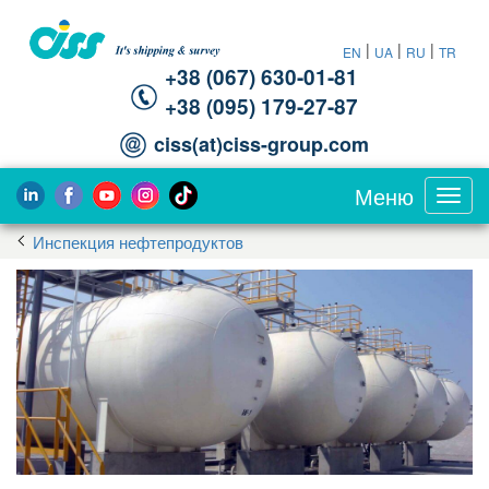
|
|
|
EN
UA
RU
TR
+38 (067) 630-01-81
+38 (095) 179-27-87
ciss(at)ciss-group.com
Меню
Toggl
navig
Инспекция нефтепродуктов