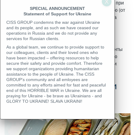
устанавливается специальный режим перевозок при
SPECIAL ANNOUNCEMENT
необходимости доставить из одной точки в другую (от
Statement of Support for Ukraine
производителя к потребителю). Поэтому доставка
CISS GROUP condemns the war against Ukraine
консервированной продукции осуществляется с
and its people, and as such we have ceased our
использованием авторефрижераторов и
operations in Russia and we do not provide any
изотермических фургонов.
services for Russian clients.
As a global team, we continue to provide support to
Высокопрофессиональные инспектора и лаборанты
our colleagues, clients and their loved ones who
компании CISS GROUP осуществляют инспекцию
have been impacted – offering resources to help
консервированных продуктов в любой точке цепи
secure their safety and provide comfort. Therefore
we support organizations providing humanitarian
поставок.
assistance to the people of Ukraine. The CISS
GROUP's community and all emloyees are
Основные этапы проверки
committed to any efforts aimed for fast and peaceful
end of this HORRIBLE WAR in Ukraine. We are all
консервированных
praying for Ukraine - be brave as Ukrainians - and
GLORY TO UKRAINE! SLAVA UKRAINI!
продуктов: