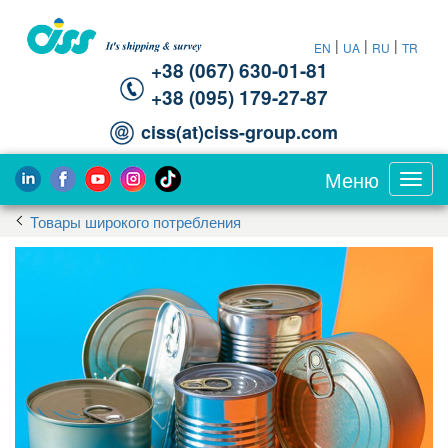
|
|
|
EN
UA
RU
TR
+38 (067) 630-01-81
+38 (095) 179-27-87
ciss(at)ciss-group.com
Меню
Toggl
navig
Товары широкого потребления