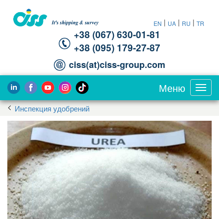
|
|
|
EN
UA
RU
TR
+38 (067) 630-01-81
+38 (095) 179-27-87
ciss(at)ciss-group.com
Меню
Toggl
navig
Инспекция удобрений