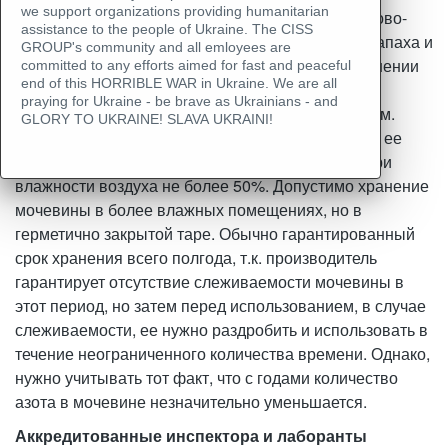
we support organizations providing humanitarian
азотное удобрение, которое используют для садово-
assistance to the people of Ukraine. The CISS
огородных культур. Данное вещество не имеет запаха и
GROUP's community and all emloyees are
хорошо растворяется в воде. Причем при повышении
committed to any efforts aimed for fast and peaceful
end of this HORRIBLE WAR in Ukraine. We are all
температуры его растворимость увеличивается.
praying for Ukraine - be brave as Ukrainians - and
Удобрение относится к нетоксичным соединениям.
GLORY TO UKRAINE! SLAVA UKRAINI!
Мочевина очень гигроскопична, поэтому хранить ее
нужно в сухом и проветриваемом помещении, при
влажности воздуха не более 50%. Допустимо хранение
мочевины в более влажных помещениях, но в
герметично закрытой таре. Обычно гарантированный
срок хранения всего полгода, т.к. производитель
гарантирует отсутствие слеживаемости мочевины в
этот период, но затем перед использованием, в случае
слеживаемости, ее нужно раздробить и использовать в
течение неограниченного количества времени. Однако,
нужно учитывать тот факт, что с годами количество
азота в мочевине незначительно уменьшается.
Аккредитованные инспектора и лаборанты