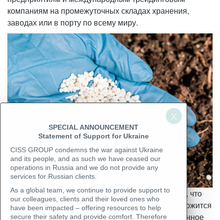
компаниям на промежуточных складах хранения,
заводах или в порту по всему миру.
SPECIAL ANNOUNCEMENT
Statement of Support for Ukraine
CISS GROUP condemns the war against Ukraine
and its people, and as such we have ceased our
operations in Russia and we do not provide any
services for Russian clients.
As a global team, we continue to provide support to
Особенность инспекции мочевины состоит в том, что
our colleagues, clients and their loved ones who
это гранулированное удобрение, в котором содержится
have been impacted – offering resources to help
46% азота. То есть, это наиболее концентрированное
secure their safety and provide comfort. Therefore